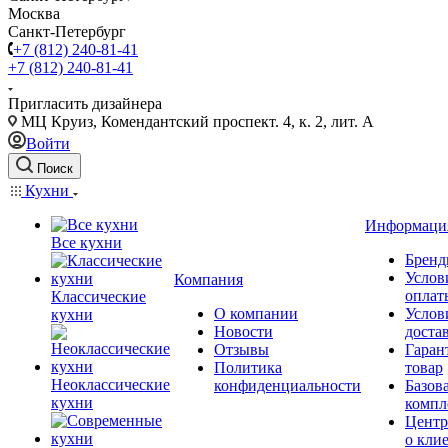
Москва
Санкт-Петербург
+7 (812) 240-81-41
+7 (812) 240-81-41
Пригласить дизайнера
МЦ Круиз, Комендантский проспект. 4, к. 2, лит. А
Войти
Поиск
Кухни
Информаци
Все кухни
Брен
Услов
Компания
оплат
Классические
О компании
Услов
кухни
Новости
доста
Отзывы
Гаран
Политика
товар
Неоклассические
конфиденциальности
Базов
кухни
компл
Центр
о кли